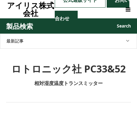
公式通販サイト
お問い
アイリス株式
会社
合わせ
製品検索
Search
最新記事
ロトロニック社 PC33&52
相対湿度温度トランスミッター